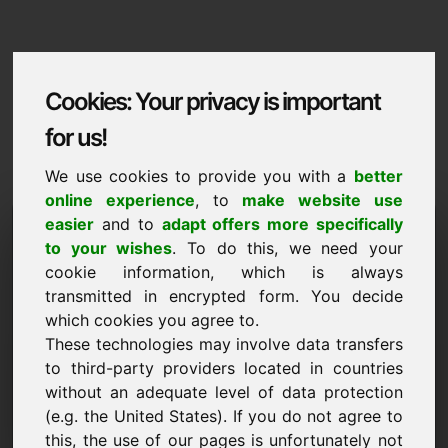
Cookies: Your privacy is important
for us!
We use cookies to provide you with a
better
online experience
, to
make website use
Domaininformation
easier
and to
adapt offers more specifically
to your wishes
. To do this, we need your
Domaininformation | Dansk
cookie information, which is always
transmitted in encrypted form. You decide
Saerpris: 2.500,00 Euro (ekskl. moms)
which cookies you agree to.
These technologies may involve data transfers
NY
Attraktive domænealternativer direkte på Find-Your-
to third-party providers located in countries
Domain.eu
without an adequate level of data protection
opdag ->
(e.g. the United States). If you do not agree to
this, the use of our pages is unfortunately not